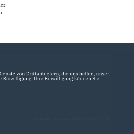
ler
n
enste von Drittanbietern, die uns helfen, unser
Einwilligung. Ihre Einwilligung können Sie
Realisation: Sharkness Media GmbH & Co. KG