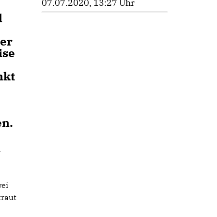
07.07.2020, 13:27 Uhr
l
ter
ise
nkt
en.
n
wei
traut