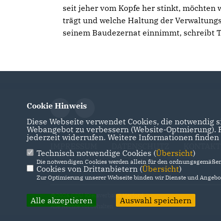
seit jeher vom Kopfe her stinkt, möchten
trägt und welche Haltung der Verwaltungs
seinem Baudezernat einnimmt, schreibt 
Cookie Hinweis
Diese Webseite verwendet Cookies, die notwendig si
Webangebot zu verbessern (Website-Optmierung). Fü
jederzeit widerrufen. Weitere Informationen finden
IMPRESSUM
DATENSCHUTZ
KONTAKT
Technisch notwendige Cookies (
Übersicht
)
Die notwendigen Cookies werden allein für den ordnungsgemäßen 
Cookies von Drittanbietern (
Übersicht
)
Zur Optimierung unserer Webseite binden wir Dienste und Angebot
@2026 CDU Kreisverband Herford
Alle akzeptieren
Auswahl speichern
Alle Rechte vorbehalten.