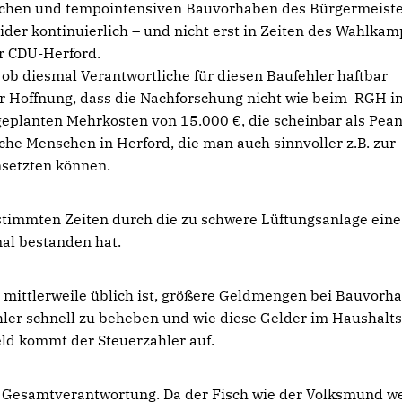
eichen und tempointensiven Bauvorhaben des Bürgermeist
ider kontinuierlich – und nicht erst in Zeiten des Wahlkam
er CDU-Herford.
, ob diesmal Verantwortliche für diesen Baufehler haftbar
r Hoffnung, dass die Nachforschung nicht wie beim RGH i
ngeplanten Mehrkosten von 15.000 €, die scheinbar als Pea
iche Menschen in Herford, die man auch sinnvoller z.B. zur
nsetzten können.
stimmten Zeiten durch die zu schwere Lüftungsanlage eine
nal bestanden hat.
es mittlerweile üblich ist, größere Geldmengen bei Bauvorh
hler schnell zu beheben und wie diese Gelder im Haushalt
ld kommt der Steuerzahler auf.
g Gesamtverantwortung. Da der Fisch wie der Volksmund we