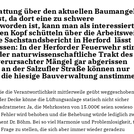
attung über den aktuellen Baumange
t, da dort eine zu schwere
 worden ist, kann man als interessier
en Kopf schütteln über die Arbeitswe
e Sachstandsbericht in Herford lässt
ssen: In der Herforder Feuerwehr sti
der naturwissenschaftliche Trakt des
verursachter Mängel gar abgerissen
an der Salzufler Straße können nur
f die hiesige Bauverwaltung anstimm
 wie die Verantwortlichkeit mittlerweile geübt weggeschobe
t der Decke könne die Lüftungsanlage statisch nicht sicher
uadratmeter. Ja, die Mehrkosten von 15.000€ seien sowieso
 Fehler wird behoben und die Behebung würde lediglich z
ent Dr. Böhm. Bei so viel Harmonie und Problemlosigkeit, 
Frage zu stellen, die sich aber immer wieder geradezu