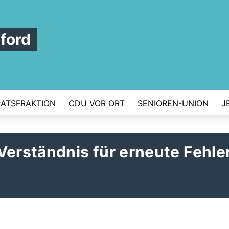
ford
RATSFRAKTION
CDU VOR ORT
SENIOREN-UNION
J
Verständnis für erneute Fehle